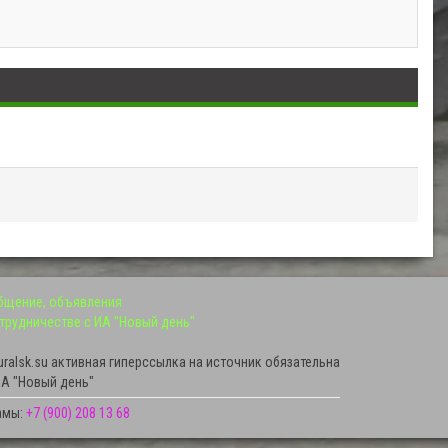
общение, объявления
трудничестве с ИА "Новый день"
ralsk.su активная гиперссылка на источник обязательна
А "Новый день"
амы:
+7 (900) 208 13 68