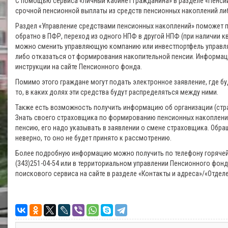
С помощью сервиса «Личный кабинет гражданина» в разделе «Пенси
срочной пенсионной выплаты из средств пенсионных накоплений ли
Раздел «Управление средствами пенсионных накоплений» поможет п
обратно в ПФР, переход из одного НПФ в другой НПФ (при наличии 
можно сменить управляющую компанию или инвестпортфель управл
либо отказаться от формирования накопительной пенсии. Информац
инструкции на сайте Пенсионного фонда.
Помимо этого граждане могут подать электронное заявление, где б
то, в каких долях эти средства будут распределяться между ними.
Также есть возможность получить информацию об организации (стр
Знать своего страховщика по формированию пенсионных накоплений
пенсию, его надо указывать в заявлении о смене страховщика. Обра
неверно, то оно не будет принято к рассмотрению.
Более подробную информацию можно получить по телефону горяче
(343)251-04-54 или в территориальном управлении Пенсионного фо
поискового сервиса на сайте в разделе «Контакты и адреса»/«Отделе