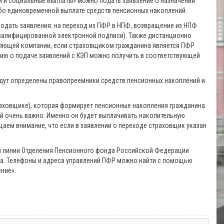
и и социальные выплаты» можно подать заявление о назначении
бо единовременной выплате средств пенсионных накоплений.
одать заявления: на переход из ПФР в НПФ, возвращение из НПФ
квалифицированной электронной подписи). Также дистанционно
яющей компании, если страховщиком гражданина является ПФР
ию о подаче заявлений c КЭП можно получить в соответствующей
удут определены правопреемники средств пенсионных накоплений и
аховщике), которая формирует пенсионные накопления гражданина.
 очень важно. Именно он будет выплачивать накопительную
щаем внимание, что если в заявлении о переходе страховщик указан
й линии Отделения Пенсионного фонда Российской Федерации
нда. Телефоны и адреса управлений ПФР можно найти с помощью
ние».