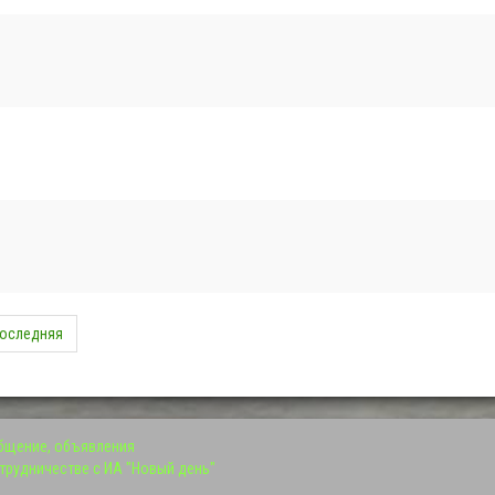
оследняя
общение, объявления
трудничестве с ИА "Новый день"